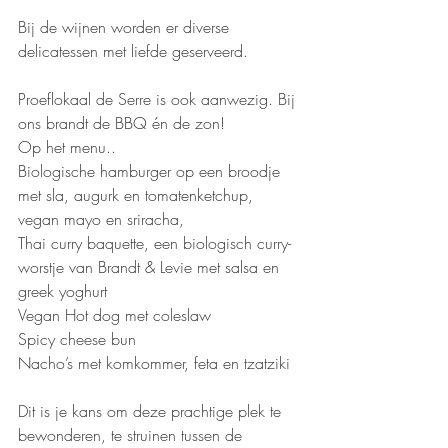
Bij de wijnen worden er diverse 
delicatessen met liefde geserveerd. 
Proeflokaal de Serre is ook aanwezig. Bij 
ons brandt de BBQ én de zon!
Op het menu.. 
Biologische hamburger op een broodje 
met sla, augurk en tomatenketchup, 
vegan mayo en sriracha, 
Thai curry baquette, een biologisch curry-
worstje van Brandt & Levie met salsa en 
greek yoghurt
Vegan Hot dog met coleslaw
Spicy cheese bun 
Nacho’s met komkommer, feta en tzatziki
Dit is je kans om deze prachtige plek te 
bewonderen, te struinen tussen de 