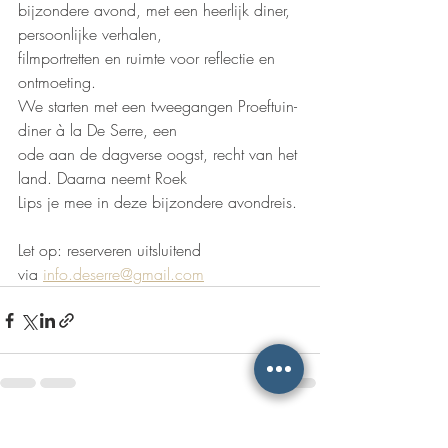
bijzondere avond, met een heerlijk diner, 
persoonlijke verhalen,
filmportretten en ruimte voor reflectie en 
ontmoeting.
We starten met een tweegangen Proeftuin-
diner à la De Serre, een
ode aan de dagverse oogst, recht van het 
land. Daarna neemt Roek
Lips je mee in deze bijzondere avondreis.
Let op: reserveren uitsluitend 
via 
info.deserre@gmail.com
Recente blogposts
Alles weergeven