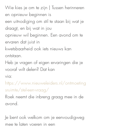
Wie kies je om te zijn | Tussen herinneren 
en opnieuw beginnen is
een uitnodiging om stil te staan bij wat je 
draagt, en bij wat in jou
opnieuw wil beginnen. Een avond om te 
ervaren dat juist in
kwetsbaarheid ook iets nieuws kan 
ontstaan.
Heb je vragen of eigen ervaringen die je 
vooraf wilt delen? Dat kan
via:
https://www.nieuweleiders.nl/ontmoeting
sruimte/stel-een-vraag/
Roek neemt die inbreng graag mee in de 
avond.
Je bent ook welkom om je eenvoudigweg 
mee te laten voeren in een