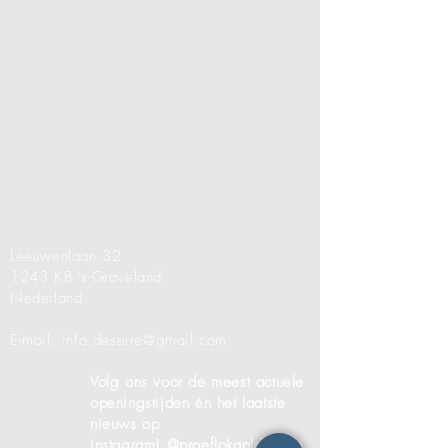
Leeuwenlaan 32
1243 KB
's-Graveland
Nederland
E-mail:
info.deserre@gmail.com
Volg ons voor de meest actuele
openingstijden èn het laatste
nieuws op
instagram!
@proeflokaaldeserre