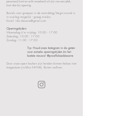
personen) komt en echt verzekerd wil zijn van een plek,
kom dan bij opening.
Borrels voor groepen in de namiddag/begin avond is
in overleg mogelijk - graag mailen.
Email:
info.deserre@gmail.com
Openingstijden:
Woensdag t/m vrijdag: 10:00 - 17:00
Zaterdag: 10:00 - 17:00
Zondag: 11:00 - 17:00
Tip: Houd onze Instagram in de gaten
voor actuele openingstijden èn het
laatste nieuws! @proeflokaaldeserre
Door onze open keuken zijn honden binnen helaas niet
toegestaan (richtlijn NVWA). Buiten welkom.