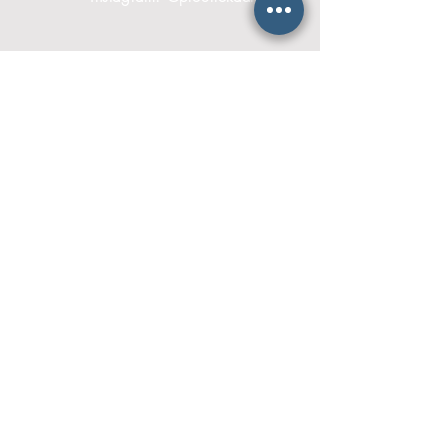
Laatste nieuws:
Update fundraising kas Tuinderij Land
& Boschzigt
6 dagen geleden
Volgeboekt! Nieuwe editie 'De
Proeftuin' met Roek Lips
15 apr