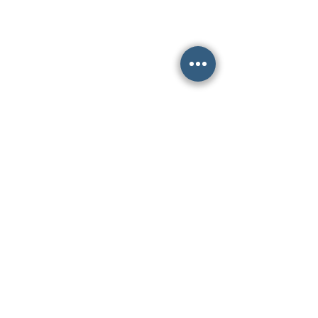
E-mail:
info.deserre@gmail.com
Volg ons voor de meest actuele
openingstijden èn het laatste
nieuws op
instagram!
@proeflokaaldeserre
Laatste nieuws:
Update fundraising kas Tuinderij Land
& Boschzigt
6 dagen geleden
Volgeboekt! Nieuwe editie 'De