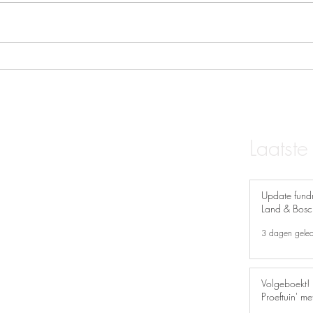
Volgeboekt! Nieuwe editie 'De
Pase
Proeftuin' met Roek Lips
april
Laatste
Update fundr
t actuele openingstijden èn
Land & Bosc
 instagram!
@proeflokaaldeserre
3 dagen gele
Volgeboekt! 
Proeftuin' me