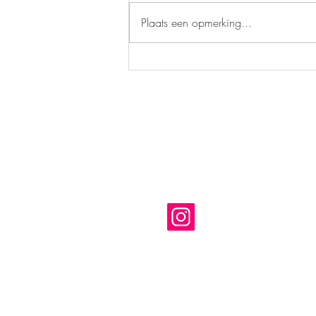
Plaats een opmerking...
Update fundraising kas Tuinderij
Land & Boschzigt
Leeuwenlaan 32
1243 KB
's-Graveland
Nederland
E-mail:
info.deserre@gmail.com
Volg ons voor de mees
het laatste nieuws op