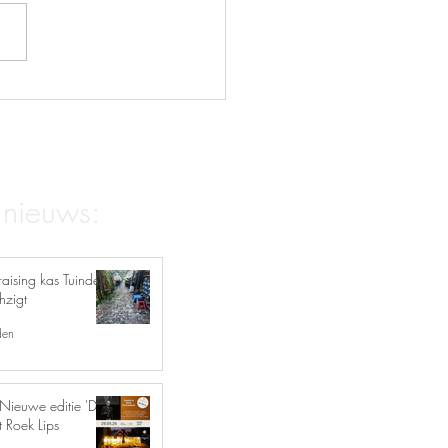
n bij De Serre (zondag 5
 2026)
 nieuws:
aising kas Tuinderij
hzigt
den
Nieuwe editie 'De
t Roek Lips