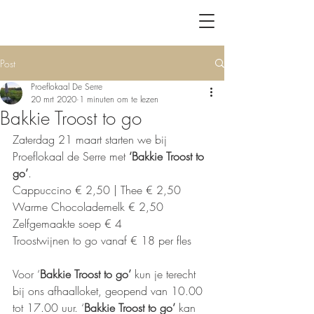
Post
Proeflokaal De Serre
20 mrt 2020
1 minuten om te lezen
Bakkie Troost to go
Zaterdag 21 maart starten we bij 
Proeflokaal de Serre met 
‘Bakkie Troost to 
go’
.
Cappuccino € 2,50 | Thee € 2,50
Warme Chocolademelk € 2,50
Zelfgemaakte soep € 4
Troostwijnen to go vanaf € 18 per fles
Voor ‘
Bakkie Troost to go’
 kun je terecht 
bij ons afhaalloket, geopend van 10.00 
tot 17.00 uur. ‘
Bakkie Troost to go’
 kan 