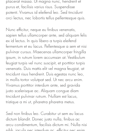
placerat massa. Ut magna nunc, hendrerit et
purus et, facilisis varius risus. Suspendisse
potenti. Vivamus id eleifend leo. Sed tincidunt
orci lectus, nec lobortis tellus pellentesque quis.
Nunc efficitur, neque eu finibus venenatis,
sapien tellus ullamcorper ante, sed aliquam felis
ex id lectus. In quis libero a turpis eleifend
fermentum et eu lacus. Pellentesque a sem et nisi
pulvinar cursus. Maecenas ullamcorper fringilla
ipsum, in rutrum lorem accumsan at. Vestibulum
feugiat turpis vel nunc suscipit, et porttitor turpis
venenatis. Duis mattis elit vel magna feugiat, at
tincidunt risus hendrerit. Duis egestas nunc leo,
in mollis tortor volutpat sed. Ut nec arcu enim.
Vivamus porttitor interdum ante, sed gravida
justo scelerisque ac. Aliquam congue diam
tincidunt pulvinar rutrum. Nullam est lacus,
tristique a mi ut, pharetra pharetra metus.
Sed non finibus leo. Curabitur ut sem eu lacus
dictum blandit. Donec justo nulla, finibus ac
arcu condimentum, facilisis dictum mi. Nulla nisi
nibh, iaculis nec interdum ac, efficitur nec enim.