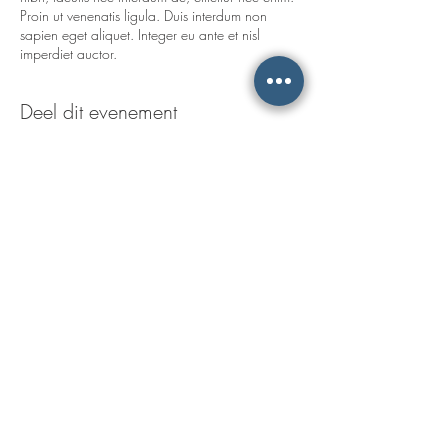
Proin ut venenatis ligula. Duis interdum non
sapien eget aliquet. Integer eu ante et nisl
imperdiet auctor.
Deel dit evenement
Leeuwenlaan 32
1243 KB
's-Graveland
Nederland
E-mail:
info.deserre@gmail.com
Volg ons voor de meest actuele
openingstijden èn het laatste
nieuws op