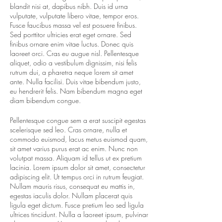
blandit nisi at, dapibus nibh. Duis id urna
vulputate, vulputate libero vitae, tempor eros.
Fusce faucibus massa vel est posuere finibus.
Sed porttitor ultricies erat eget ornare. Sed
finibus ornare enim vitae luctus. Donec quis
laoreet orci. Cras eu augue nisl. Pellentesque
aliquet, odio a vestibulum dignissim, nisi felis
rutrum dui, a pharetra neque lorem sit amet
ante. Nulla facilisi. Duis vitae bibendum justo,
eu hendrerit felis. Nam bibendum magna eget
diam bibendum congue.
Pellentesque congue sem a erat suscipit egestas
scelerisque sed leo. Cras ornare, nulla et
commodo euismod, lacus metus euismod quam,
sit amet varius purus erat ac enim. Nunc non
volutpat massa. Aliquam id tellus ut ex pretium
lacinia. Lorem ipsum dolor sit amet, consectetur
adipiscing elit. Ut tempus orci in rutrum feugiat.
Nullam mauris risus, consequat eu mattis in,
egestas iaculis dolor. Nullam placerat quis
ligula eget dictum. Fusce pretium leo sed ligula
ultrices tincidunt. Nulla a laoreet ipsum, pulvinar