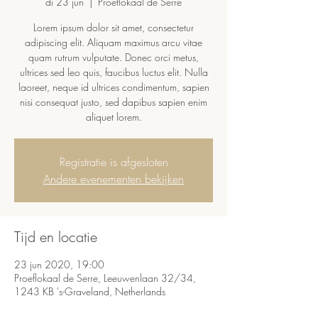
di 23 jun
  |  
Proeflokaal de Serre
Lorem ipsum dolor sit amet, consectetur
adipiscing elit. Aliquam maximus arcu vitae
quam rutrum vulputate. Donec orci metus,
ultrices sed leo quis, faucibus luctus elit. Nulla
laoreet, neque id ultrices condimentum, sapien
nisi consequat justo, sed dapibus sapien enim
aliquet lorem.
Registratie is afgesloten
Andere evenementen bekijken
Tijd en locatie
23 jun 2020, 19:00
Proeflokaal de Serre, Leeuwenlaan 32/34,
1243 KB 's-Graveland, Netherlands