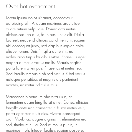
Over het evenement
Lorem ipsum dolor sit amet, consectetur
adipiscing elit. Aliquam maximus arcu vitae
quam rutrum vulputate. Donec orci metus,
ultrices sed leo quis, faucibus luctus elit. Nulla
laoreet, neque id ultrices condimentum, sapien
nisi consequat justo, sed dapibus sapien enim
aliquet lorem. Duis fringilla dui enim, non
malesuada turpis faucibus vitae. Phasellus eget
magna at metus varius mollis. Mauris sagittis
porta lorem a tempus. Phasellus et metus leo.
Sed iaculis tempus nibh sed varius. Orci varius
natoque penatibus et magnis dis parturient
montes, nascetur ridiculus mus.
Maecenas bibendum pharetra risus, et
fermentum quam fringilla sit amet. Donec ultricies
fringilla ante non consectetur. Fusce metus velit,
porta eget metus ultricies, viverra consequat
orci. Morbi ac augue dignissim, elementum erat
sed, tincidunt nulla. Sed at mollis purus, in
maximus nibh. Integer facilisis sapien posuere,